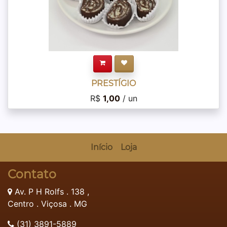
PRESTÍGIO
R$
1,00
/ un
Início
Loja
Contato
Av. P H Rolfs . 138 ,
Centro . Viçosa . MG
(31) 3891-5889