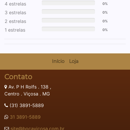
4 estrelas
0%
3 estrelas
0%
2 estrelas
0%
1 estrelas
0%
Início
Loja
Contato
Av. P H Rolfs . 138 ,
Centro . Viçosa . MG
(31) 3891-5889
31 3891-5889
site@bocavicosa.com.br