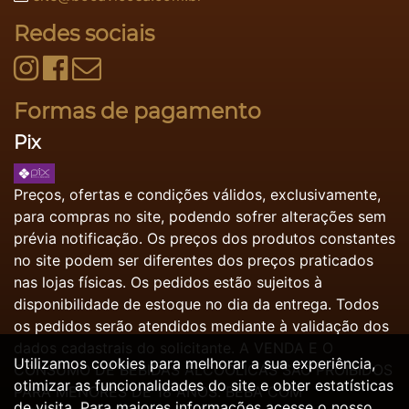
Redes sociais
Formas de pagamento
Pix
Preços, ofertas e condições válidos, exclusivamente,
para compras no site, podendo sofrer alterações sem
prévia notificação. Os preços dos produtos constantes
no site podem ser diferentes dos preços praticados
nas lojas físicas. Os pedidos estão sujeitos à
disponibilidade de estoque no dia da entrega. Todos
os pedidos serão atendidos mediante à validação dos
dados cadastrais do solicitante. A VENDA E O
Utilizamos cookies para melhorar a sua experiência,
CONSUMO DE BEBIDAS ALCOÓLICAS SÃO PROIBIDOS
otimizar as funcionalidades do site e obter estatísticas
PARA MENORES DE 18 ANOS. BEBA COM
de visita. Para maiores informações acesse o nosso