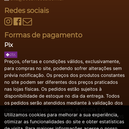
Redes sociais
Formas de pagamento
Pix
Preços, ofertas e condições válidos, exclusivamente,
para compras no site, podendo sofrer alterações sem
prévia notificação. Os preços dos produtos constantes
no site podem ser diferentes dos preços praticados
nas lojas físicas. Os pedidos estão sujeitos à
disponibilidade de estoque no dia da entrega. Todos
os pedidos serão atendidos mediante à validação dos
dados cadastrais do solicitante. A VENDA E O
Utilizamos cookies para melhorar a sua experiência,
CONSUMO DE BEBIDAS ALCOÓLICAS SÃO PROIBIDOS
otimizar as funcionalidades do site e obter estatísticas
PARA MENORES DE 18 ANOS. BEBA COM
de visita. Para maiores informações acesse o nosso