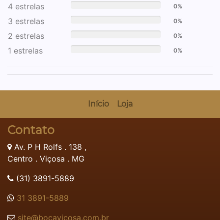
4 estrelas
0%
3 estrelas
0%
2 estrelas
0%
1 estrelas
0%
Início
Loja
Contato
Av. P H Rolfs . 138 ,
Centro . Viçosa . MG
(31) 3891-5889
31 3891-5889
site@bocavicosa.com.br