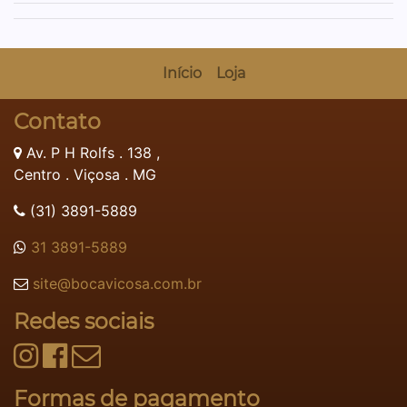
Início
Loja
Contato
Av. P H Rolfs . 138 ,
Centro . Viçosa . MG
(31) 3891-5889
31 3891-5889
site@bocavicosa.com.br
Redes sociais
Formas de pagamento