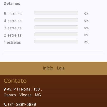
Detalhes
5 estrelas
0%
4 estrelas
0%
3 estrelas
0%
2 estrelas
0%
1 estrelas
0%
Início
Loja
Contato
Av. P H Rolfs . 138 ,
Centro . Viçosa . MG
(31) 3891-5889