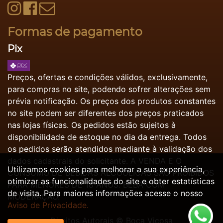
Formas de pagamento
Pix
Preços, ofertas e condições válidos, exclusivamente,
para compras no site, podendo sofrer alterações sem
prévia notificação. Os preços dos produtos constantes
no site podem ser diferentes dos preços praticados
nas lojas físicas. Os pedidos estão sujeitos à
disponibilidade de estoque no dia da entrega. Todos
os pedidos serão atendidos mediante à validação dos
dados cadastrais do solicitante. A VENDA E O
Utilizamos cookies para melhorar a sua experiência,
CONSUMO DE BEBIDAS ALCOÓLICAS SÃO PROIBIDOS
otimizar as funcionalidades do site e obter estatísticas
PARA MENORES DE 18 ANOS. BEBA COM
de visita. Para maiores informações acesse o nosso
MODERAÇÃO.
Aviso de Privacidade.
Direitos Autorais ©
Boca Viçosa