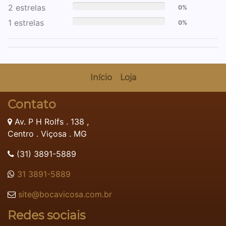
2 estrelas
0%
1 estrelas
0%
Início
Loja
Contato
Av. P H Rolfs . 138 ,
Centro . Viçosa . MG
(31) 3891-5889
31 3891-5889
site@bocavicosa.com.br
Redes sociais